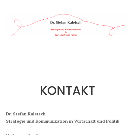
Skip
to
content
Dr.
STRATEGIE
&
Stefan
KOMMUNIKATION
Kaletsch
IN
WIRTSCHAFT
&
POLITIK
KONTAKT
Dr. Stefan Kaletsch
Strategie und Kommunikation in Wirtschaft und Politik