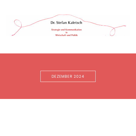
Skip
to
content
Dr.
STRATEGIE
&
Stefan
KOMMUNIKATION
Kaletsch
IN
WIRTSCHAFT
&
POLITIK
DEZEMBER 2024