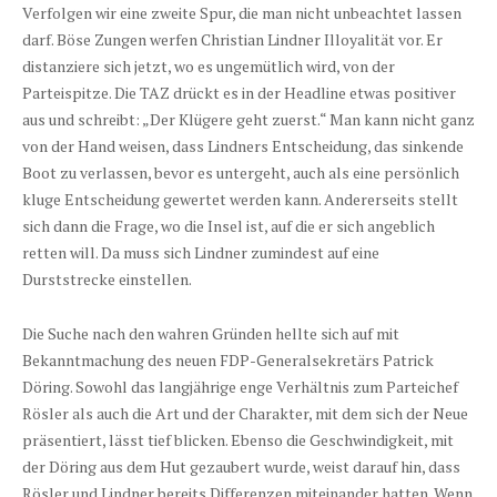
Verfolgen wir eine zweite Spur, die man nicht unbeachtet lassen
darf. Böse Zungen werfen Christian Lindner Illoyalität vor. Er
distanziere sich jetzt, wo es ungemütlich wird, von der
Parteispitze. Die TAZ drückt es in der Headline etwas positiver
aus und schreibt: „Der Klügere geht zuerst.“ Man kann nicht ganz
von der Hand weisen, dass Lindners Entscheidung, das sinkende
Boot zu verlassen, bevor es untergeht, auch als eine persönlich
kluge Entscheidung gewertet werden kann. Andererseits stellt
sich dann die Frage, wo die Insel ist, auf die er sich angeblich
retten will. Da muss sich Lindner zumindest auf eine
Durststrecke einstellen.
Die Suche nach den wahren Gründen hellte sich auf mit
Bekanntmachung des neuen FDP-Generalsekretärs Patrick
Döring. Sowohl das langjährige enge Verhältnis zum Parteichef
Rösler als auch die Art und der Charakter, mit dem sich der Neue
präsentiert, lässt tief blicken. Ebenso die Geschwindigkeit, mit
der Döring aus dem Hut gezaubert wurde, weist darauf hin, dass
Rösler und Lindner bereits Differenzen miteinander hatten. Wenn