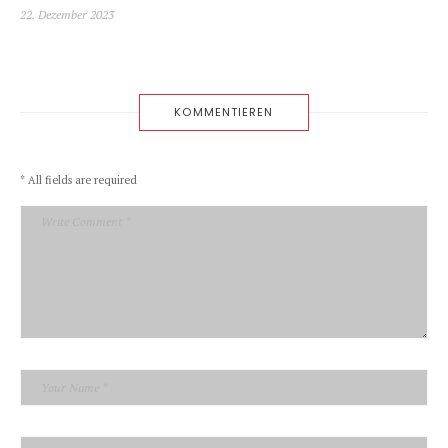
Veröffentlicht
22. Dezember 2023
am
KOMMENTIEREN
* All fields are required