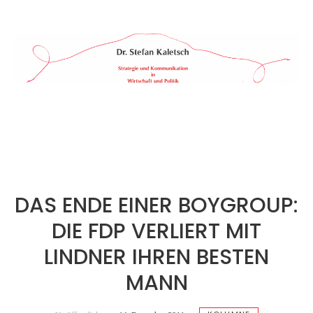
Skip
to
content
Dr.
STRATEGIE
&
Stefan
KOMMUNIKATION
Kaletsch
IN
WIRTSCHAFT
&
POLITIK
DAS ENDE EINER BOYGROUP:
DIE FDP VERLIERT MIT
LINDNER IHREN BESTEN
MANN