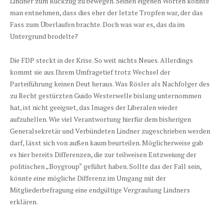
Lindner zum Rückzug zu bewegen. Seinen eigenen Worten konnte
man entnehmen, dass dies eher der letzte Tropfen war, der das
Fass zum Überlaufen brachte. Doch was war es, das da im
Untergrund brodelte?
Die FDP steckt in der Krise. So weit nichts Neues. Allerdings
kommt sie aus Ihrem Umfragetief trotz Wechsel der
Parteiführung keinen Deut heraus. Was Rösler als Nachfolger des
zu Recht gestürzten Guido Westerwelle bislang unternommen
hat, ist nicht geeignet, das Images der Liberalen wieder
aufzuhellen. Wie viel Verantwortung hierfür dem bisherigen
Generalsekretär und Verbündeten Lindner zugeschrieben werden
darf, lässt sich von außen kaum beurteilen. Möglicherweise gab
es hier bereits Differenzen, die zur teilweisen Entzweiung der
politischen „Boygroup“ geführt haben. Sollte das der Fall sein,
könnte eine mögliche Differenz im Umgang mit der
Mitgliederbefragung eine endgültige Vergraulung Lindners
erklären.