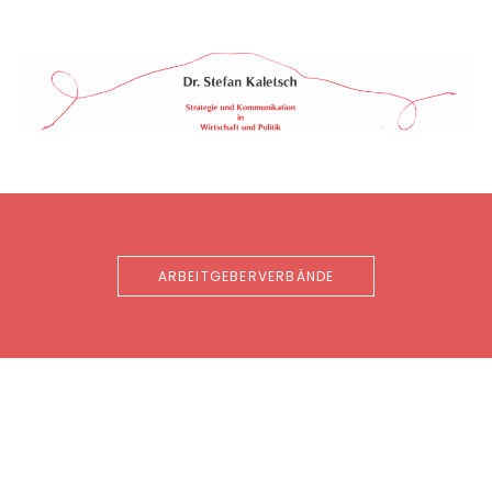
Skip
to
content
Dr.
STRATEGIE
&
Stefan
KOMMUNIKATION
Kaletsch
IN
WIRTSCHAFT
&
POLITIK
ARBEITGEBERVERBÄNDE