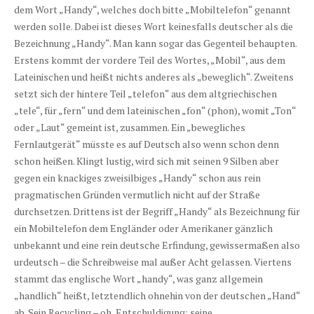
dem Wort „Handy“, welches doch bitte „Mobiltelefon“ genannt
werden solle. Dabei ist dieses Wort keinesfalls deutscher als die
Bezeichnung „Handy“. Man kann sogar das Gegenteil behaupten.
Erstens kommt der vordere Teil des Wortes, „Mobil“, aus dem
Lateinischen und heißt nichts anderes als „beweglich“. Zweitens
setzt sich der hintere Teil „telefon“ aus dem altgriechischen
„tele“, für „fern“ und dem lateinischen „fon“ (phon), womit „Ton“
oder „Laut“ gemeint ist, zusammen. Ein „bewegliches
Fernlautgerät“ müsste es auf Deutsch also wenn schon denn
schon heißen. Klingt lustig, wird sich mit seinen 9 Silben aber
gegen ein knackiges zweisilbiges „Handy“ schon aus rein
pragmatischen Gründen vermutlich nicht auf der Straße
durchsetzen. Drittens ist der Begriff „Handy“ als Bezeichnung für
ein Mobiltelefon dem Engländer oder Amerikaner gänzlich
unbekannt und eine rein deutsche Erfindung, gewissermaßen also
urdeutsch – die Schreibweise mal außer Acht gelassen. Viertens
stammt das englische Wort „handy“, was ganz allgemein
„handlich“ heißt, letztendlich ohnehin von der deutschen „Hand“
ab. Sein Recycling – oh, Entschuldigung: seine