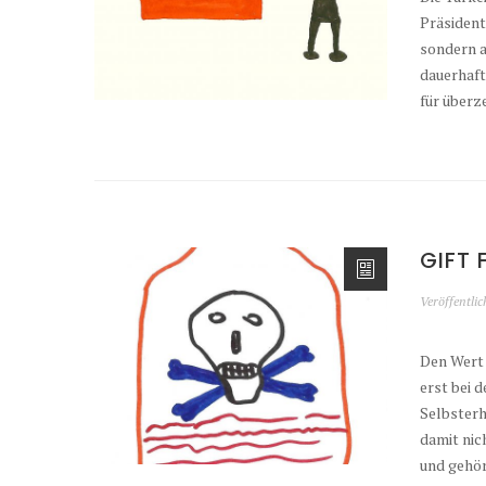
Präsident
sondern a
dauerhaft
für über
GIFT 
Veröffentli
Den Wert 
erst bei d
Selbsterh
damit nic
und gehör