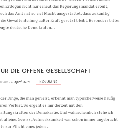
en Erdogan nicht nur erneut das Regierungsmandat erteilt,
uch das Amt mit so viel Macht ausgestattet, dass zukünftig
 die Gewaltenteilung außer Kraft gesetzt bleibt. Besonders bitter
zeugte deutsche Demokraten…
FÜR DIE OFFENE GESELLSCHAFT
KOLUMNE
cht am
17. April 2018
der Dinge, die man genießt, erkennt man typischerweise häufig
eren Verlust. So ergeht es mir derzeit mit den
altungskräften der Demokratie. Und wahrscheinlich stehe ich
ht alleine. Gewiss, Aufmerksamkeit war schon immer angebracht
te zur Pflicht eines jeden…