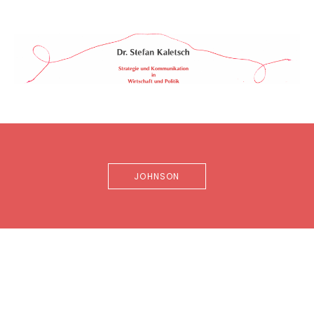
Skip
to
content
Dr.
STRATEGIE
&
Stefan
KOMMUNIKATION
Kaletsch
IN
WIRTSCHAFT
&
POLITIK
JOHNSON