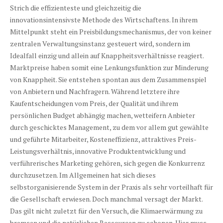
Strich die effizienteste und gleichzeitig die
innovationsintensivste Methode des Wirtschaftens. In ihrem
Mittelpunkt steht ein Preisbildungsmechanismus, der von keiner
zentralen Verwaltungsinstanz gesteuert wird, sondern im
Idealfall einzig und allein auf Knappheitsverhältnisse reagiert.
Marktpreise haben somit eine Lenkungsfunktion zur Minderung
von Knappheit. Sie entstehen spontan aus dem Zusammenspiel
von Anbietern und Nachfragern. Während letztere ihre
Kaufentscheidungen vom Preis, der Qualität und ihrem
persönlichen Budget abhängig machen, wetteifern Anbieter
durch geschicktes Management, zu dem vor allem gut gewählte
und geführte Mitarbeiter, Kosteneffizienz, attraktives Preis-
Leistungsverhältnis, innovative Produktentwicklung und
verführerisches Marketing gehören, sich gegen die Konkurrenz
durchzusetzen. Im Allgemeinen hat sich dieses
selbstorganisierende System in der Praxis als sehr vorteilhaft für
die Gesellschaft erwiesen. Doch manchmal versagt der Markt.
Das gilt nicht zuletzt für den Versuch, die Klimaerwärmung zu
bremsen und die natürlichen Ressourcen zu schonen. Hier muss