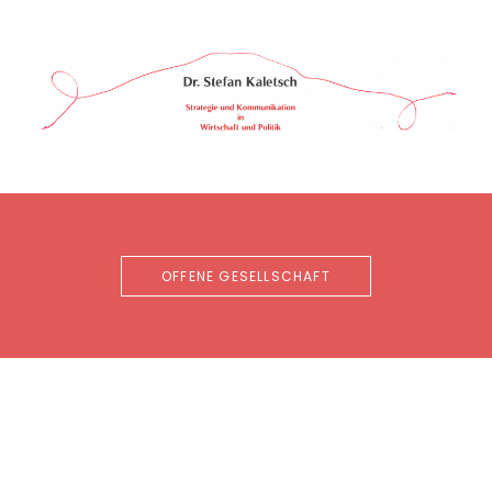
Skip
to
content
Dr.
STRATEGIE
&
Stefan
KOMMUNIKATION
Kaletsch
IN
WIRTSCHAFT
&
POLITIK
OFFENE GESELLSCHAFT