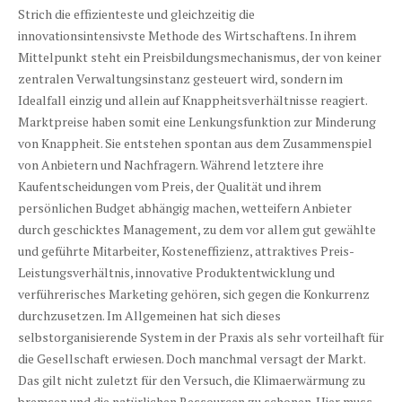
Strich die effizienteste und gleichzeitig die
innovationsintensivste Methode des Wirtschaftens. In ihrem
Mittelpunkt steht ein Preisbildungsmechanismus, der von keiner
zentralen Verwaltungsinstanz gesteuert wird, sondern im
Idealfall einzig und allein auf Knappheitsverhältnisse reagiert.
Marktpreise haben somit eine Lenkungsfunktion zur Minderung
von Knappheit. Sie entstehen spontan aus dem Zusammenspiel
von Anbietern und Nachfragern. Während letztere ihre
Kaufentscheidungen vom Preis, der Qualität und ihrem
persönlichen Budget abhängig machen, wetteifern Anbieter
durch geschicktes Management, zu dem vor allem gut gewählte
und geführte Mitarbeiter, Kosteneffizienz, attraktives Preis-
Leistungsverhältnis, innovative Produktentwicklung und
verführerisches Marketing gehören, sich gegen die Konkurrenz
durchzusetzen. Im Allgemeinen hat sich dieses
selbstorganisierende System in der Praxis als sehr vorteilhaft für
die Gesellschaft erwiesen. Doch manchmal versagt der Markt.
Das gilt nicht zuletzt für den Versuch, die Klimaerwärmung zu
bremsen und die natürlichen Ressourcen zu schonen. Hier muss