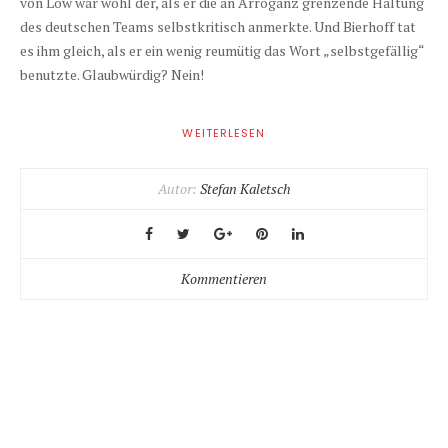
von Löw war wohl der, als er die an Arroganz grenzende Haltung
des deutschen Teams selbstkritisch anmerkte. Und Bierhoff tat
es ihm gleich, als er ein wenig reumütig das Wort „selbstgefällig“
benutzte. Glaubwürdig? Nein!
WEITERLESEN
Autor:
Stefan Kaletsch
Kommentieren