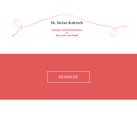
Skip
to
content
Dr.
STRATEGIE
&
Stefan
KOMMUNIKATION
Kaletsch
IN
WIRTSCHAFT
&
POLITIK
NEONAZIE