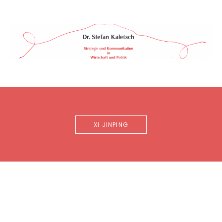
Skip
to
content
Dr.
STRATEGIE
&
Stefan
KOMMUNIKATION
Kaletsch
IN
WIRTSCHAFT
&
POLITIK
XI JINPING