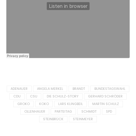
Tagged
ADENAUER
ANGELA MERKEL
BRANDT
BUNDESTAGSWAHL
in:
CDU
CSU
DIE SCHULZ-STORY
GERHARD SCHRÖDER
GROKO
KOKO
LARS KLINGBEIL
MARTIN SCHULZ
OLLENHAUER
PARTEITAG
SCHMIDT
SPD
STEINBRÜCK
STEINMEYER