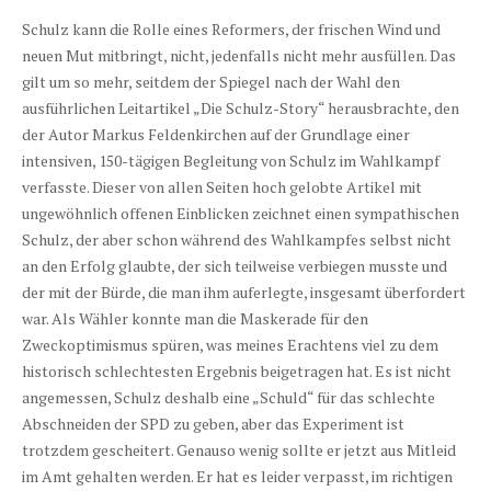
Schulz kann die Rolle eines Reformers, der frischen Wind und
neuen Mut mitbringt, nicht, jedenfalls nicht mehr ausfüllen. Das
gilt um so mehr, seitdem der Spiegel nach der Wahl den
ausführlichen Leitartikel „Die Schulz-Story“ herausbrachte, den
der Autor Markus Feldenkirchen auf der Grundlage einer
intensiven, 150-tägigen Begleitung von Schulz im Wahlkampf
verfasste. Dieser von allen Seiten hoch gelobte Artikel mit
ungewöhnlich offenen Einblicken zeichnet einen sympathischen
Schulz, der aber schon während des Wahlkampfes selbst nicht
an den Erfolg glaubte, der sich teilweise verbiegen musste und
der mit der Bürde, die man ihm auferlegte, insgesamt überfordert
war. Als Wähler konnte man die Maskerade für den
Zweckoptimismus spüren, was meines Erachtens viel zu dem
historisch schlechtesten Ergebnis beigetragen hat. Es ist nicht
angemessen, Schulz deshalb eine „Schuld“ für das schlechte
Abschneiden der SPD zu geben, aber das Experiment ist
trotzdem gescheitert. Genauso wenig sollte er jetzt aus Mitleid
im Amt gehalten werden. Er hat es leider verpasst, im richtigen