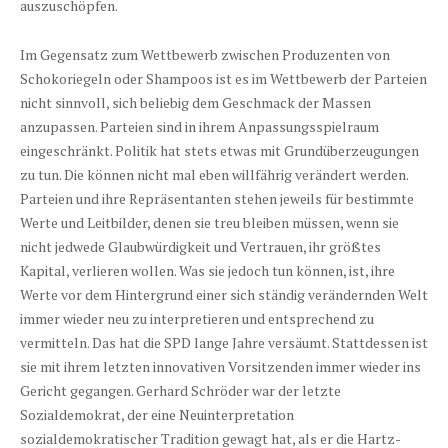
auszuschöpfen.
Im Gegensatz zum Wettbewerb zwischen Produzenten von
Schokoriegeln oder Shampoos ist es im Wettbewerb der Parteien
nicht sinnvoll, sich beliebig dem Geschmack der Massen
anzupassen. Parteien sind in ihrem Anpassungsspielraum
eingeschränkt. Politik hat stets etwas mit Grundüberzeugungen
zu tun. Die können nicht mal eben willfährig verändert werden.
Parteien und ihre Repräsentanten stehen jeweils für bestimmte
Werte und Leitbilder, denen sie treu bleiben müssen, wenn sie
nicht jedwede Glaubwürdigkeit und Vertrauen, ihr größtes
Kapital, verlieren wollen. Was sie jedoch tun können, ist, ihre
Werte vor dem Hintergrund einer sich ständig verändernden Welt
immer wieder neu zu interpretieren und entsprechend zu
vermitteln. Das hat die SPD lange Jahre versäumt. Stattdessen ist
sie mit ihrem letzten innovativen Vorsitzenden immer wieder ins
Gericht gegangen. Gerhard Schröder war der letzte
Sozialdemokrat, der eine Neuinterpretation
sozialdemokratischer Tradition gewagt hat, als er die Hartz-