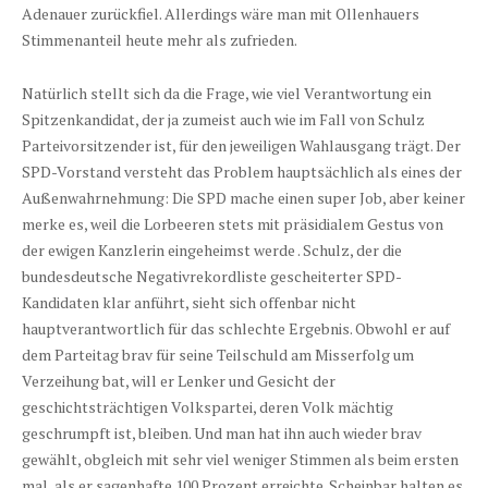
Adenauer zurückfiel. Allerdings wäre man mit Ollenhauers
Stimmenanteil heute mehr als zufrieden.
Natürlich stellt sich da die Frage, wie viel Verantwortung ein
Spitzenkandidat, der ja zumeist auch wie im Fall von Schulz
Parteivorsitzender ist, für den jeweiligen Wahlausgang trägt. Der
SPD-Vorstand versteht das Problem hauptsächlich als eines der
Außenwahrnehmung: Die SPD mache einen super Job, aber keiner
merke es, weil die Lorbeeren stets mit präsidialem Gestus von
der ewigen Kanzlerin eingeheimst werde . Schulz, der die
bundesdeutsche Negativrekordliste gescheiterter SPD-
Kandidaten klar anführt, sieht sich offenbar nicht
hauptverantwortlich für das schlechte Ergebnis. Obwohl er auf
dem Parteitag brav für seine Teilschuld am Misserfolg um
Verzeihung bat, will er Lenker und Gesicht der
geschichtsträchtigen Volkspartei, deren Volk mächtig
geschrumpft ist, bleiben. Und man hat ihn auch wieder brav
gewählt, obgleich mit sehr viel weniger Stimmen als beim ersten
mal, als er sagenhafte 100 Prozent erreichte. Scheinbar halten es