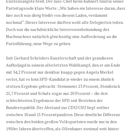
Existenzängste breit. Der Juso-Chef Kevin Kühnert fand in seiner
Parteitagsrede klare Worte: „Wir haben ein Interesse daran, dass
hier noch was übrig bleibt von diesem Laden, verdammt
nochmal“. Dieses Interesse dürften wohl alle Delegierten teilen.
Doch war die nachdrückliche Interessensbekundung des
Nachwuchses natürlich gleichzeitig eine Aufforderung an die
Parteiführung, neue Wege zu gehen.
Seit Gerhard Schröders Kanzlerschaft und der grandiosen
Aufholjagd in seinem allerletzten Wahlkampf, den er am Ende
mit 34,2 Prozent nur denkbar knapp gegen Angela Merkel
verlor, hat es kein SPD-Kandidat je wieder zu einem ähnlich
stolzen Ergebnis gebracht: Steinmeier 23 Prozent, Steinbrück
25,7 Prozent und Schulz sogar nur 20 Prozent – die drei
schlechtesten Ergebnisse der SPD seit Bestehen der
Bundesrepublik. Der Abstand zur CDU/CSU liegt seither
zwischen 10 und 15 Prozentpunkten. Diese deutliche Differenz
zwischen den beiden großen Volksparteien wurde nur in den
1950er Jahren übertroffen, als Ollenhauer zweimal weit hinter